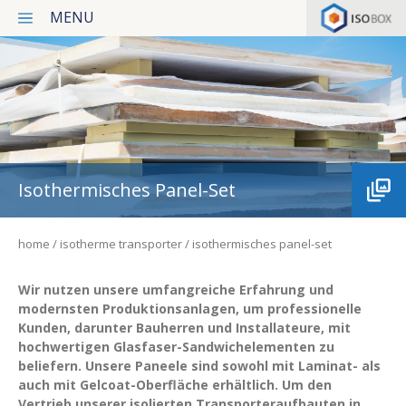
MENU
Isotherme Transporter
Dienstleistungen
Letzte Projekte
Isothermisches Panel-Set
Nachricht
home
isotherme transporter
isothermisches panel-set
Unser Konzept
Kontakt
Wir nutzen unsere umfangreiche Erfahrung und
modernsten Produktionsanlagen, um professionelle
Privacy policy
Kunden, darunter Bauherren und Installateure, mit
hochwertigen Glasfaser-Sandwichelementen zu
beliefern. Unsere Paneele sind sowohl mit Laminat- als
auch mit Gelcoat-Oberfläche erhältlich. Um den
Italiano
Vertrieb unserer isolierten Transporteraufbauten in