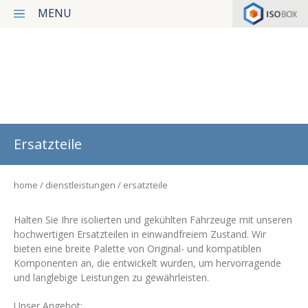
MENU
Isotherme Transporter
Dienstleistungen
Letzte Projekte
Ersatzteile
Nachricht
home
dienstleistungen
ersatzteile
Unser Konzept
Kontakt
Halten Sie Ihre isolierten und gekühlten Fahrzeuge mit unseren
hochwertigen Ersatzteilen in einwandfreiem Zustand. Wir
Privacy policy
bieten eine breite Palette von Original- und kompatiblen
Komponenten an, die entwickelt wurden, um hervorragende
und langlebige Leistungen zu gewährleisten.
Italiano
Unser Angebot: